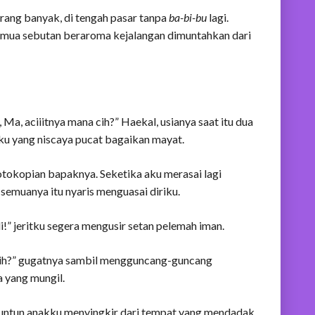
rang banyak, di tengah pasar tanpa
ba-bi-bu
lagi.
emua sebutan beraroma kejalangan dimuntahkan dari
a, aciiitnya mana cih?” Haekal, usianya saat itu dua
ku yang niscaya pucat bagaikan mayat.
okopian bapaknya. Seketika aku merasai lagi
semuanya itu nyaris menguasai diriku.
!” jeritku segera mengusir setan pelemah iman.
h?” gugatnya sambil mengguncang-guncang
 yang mungil.
tuntun anakku menyingkir dari tempat yang mendadak