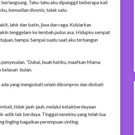
 berlangsung. Tahu-tahu aku dipanggil beberapa kali
ku, kemudian divonis; talak satu.
it, lahir dan batin, jiwa dan raga. Kubiarkan
makin tenggelam ke lembah putus asa. Hidupku sempat
tujuan, hampa. Sampai suatu saat aku terbangun
 penyesalan. “Duhai, buah hatiku, maafkan Mama
a belasan bulan.
a ada yang mengobati selain dikompres dan diobati
embali, tidak jauh-jauh, melalui ketakberdayaan
dik-adik tak berdaya. Tinggal nenekku yang telah tua
ng lingling
bagaikan perempuan sinting.