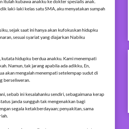
an itulah kubawa anakku ke dokter spesialis anak.
 adik laki-laki kelas satu SMA, aku menyatakan sumpah
siku, sejak saat ini hanya akan kufokuskan hidupku
naran, sesuai syariat yang diajarkan Nabiku
u, kutata hidupku berdua anakku. Kami menempati
h. Namun, tak jarang apabila ada adikku, En,
dua akan mengalah menempati setelempap sudut di
g berseliweran.
ni, sebab ini kesalahanku sendiri, sebagaimana kerap
status janda sungguh tak mengenakkan bagi
dengan segala ketakberdayaan; penyakitan, sama
iah.