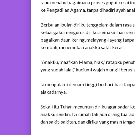
tahu menahu bagaimana proses gugat cerai itu
ke Pengadilan Agama, tanpa dihadiri ayah anak
Berbulan-bulan diriku tenggelam dalam rasa sak
keluargaku mengurus diriku, semakin hari se
bagaikan daun kering, melayang-layang tanpa 
kembali, menemukan anakku sakit keras.
“Anakku, maafkan Mama, Nak,” ratapku penuh
yang sudah lalai,” kuciumi wajah mungil berusi
Ia mengalami demam tinggi berhari-hari tanp
alakadarnya.
Sekali itu Tuhan menuntun diriku agar sadar k
anakku sendiri. Di rumah tak ada orang tua, a
dan sakit-sakitan, dan diriku yang masih
langla