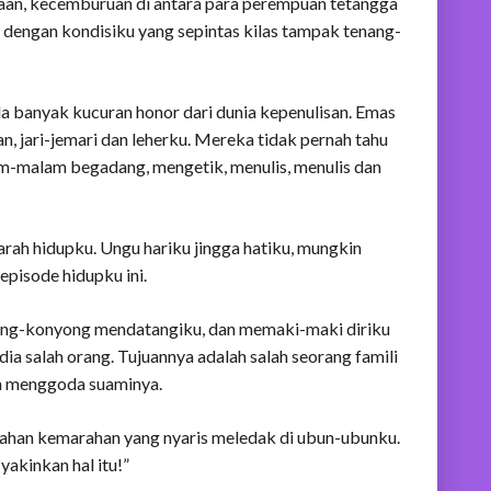
gaan, kecemburuan di antara para perempuan tetangga
dengan kondisiku yang sepintas kilas tampak tenang-
 banyak kucuran honor dari dunia kepenulisan. Emas
n, jari-jemari dan leherku. Mereka tidak pernah tahu
m-malam begadang, mengetik, menulis, menulis dan
jarah hidupku. Ungu hariku jingga hatiku, mungkin
episode hidupku ini.
yong-konyong mendatangiku, dan memaki-maki diriku
dia salah orang. Tujuannya adalah salah seorang famili
ah menggoda suaminya.
enahan kemarahan yang nyaris meledak di ubun-ubunku.
yakinkan hal itu!”