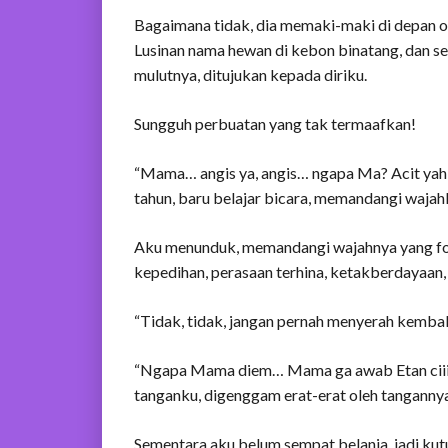
Bagaimana tidak, dia memaki-maki di depan o
Lusinan nama hewan di kebon binatang, dan s
mulutnya, ditujukan kepada diriku.
Sungguh perbuatan yang tak termaafkan!
“Mama… angis ya, angis… ngapa Ma? Acit yah, M
tahun, baru belajar bicara, memandangi wajah
Aku menunduk, memandangi wajahnya yang fot
kepedihan, perasaan terhina, ketakberdayaan, 
“Tidak, tidak, jangan pernah menyerah kembali
“Ngapa Mama diem… Mama ga awab Etan ciii
tanganku, digenggam erat-erat oleh tangannya
Sementara aku belum sempat belanja, jadi ku