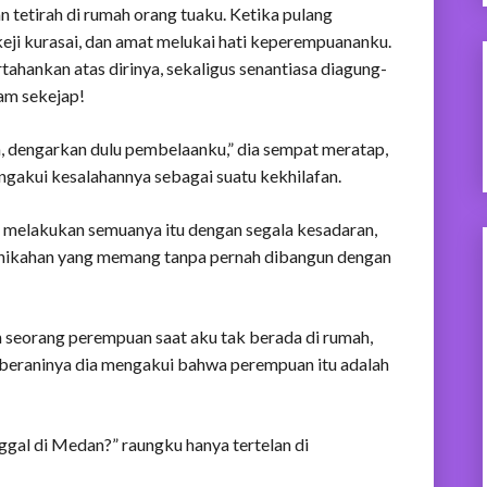
n tetirah di rumah orang tuaku. Ketika pulang
eji kurasai, dan amat melukai hati keperempuananku.
tahankan atas dirinya, sekaligus senantiasa diagung-
am sekejap!
, dengarkan dulu pembelaanku,” dia sempat meratap,
ngakui kesalahannya sebagai suatu kekhilafan.
 melakukan semuanya itu dengan segala kesadaran,
rnikahan yang memang tanpa pernah dibangun dengan
seorang perempuan saat aku tak berada di rumah,
i-beraninya dia mengakui bahwa perempuan itu adalah
ggal di Medan?” raungku hanya tertelan di