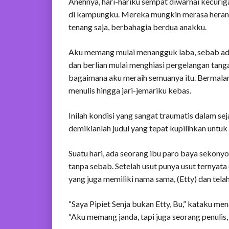
Anehnya, hari-hariku sempat diwarnai kecuri
di kampungku. Mereka mungkin merasa heran 
tenang saja, berbahagia berdua anakku.
Aku memang mulai menangguk laba, sebab ada
dan berlian mulai menghiasi pergelangan tanga
bagaimana aku meraih semuanya itu. Bermala
menulis hingga jari-jemariku kebas.
Inilah kondisi yang sangat traumatis dalam se
demikianlah judul yang tepat kupilihkan untuk 
Suatu hari, ada seorang ibu paro baya sekon
tanpa sebab. Setelah usut punya usut ternyata 
yang juga memiliki nama sama, (Etty) dan tel
“Saya Pipiet Senja bukan Etty, Bu,” kataku m
“Aku memang janda, tapi juga seorang penulis, 