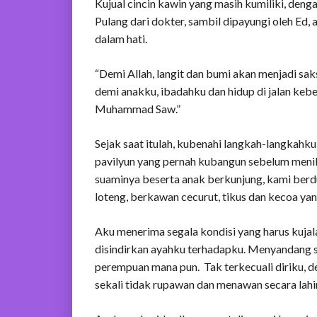
Kujual cincin kawin yang masih kumiliki, deng
Pulang dari dokter, sambil dipayungi oleh Ed,
dalam hati.
“Demi Allah, langit dan bumi akan menjadi sak
demi anakku, ibadahku dan hidup di jalan kebe
Muhammad Saw.”
Sejak saat itulah, kubenahi langkah-langkahk
pavilyun yang pernah kubangun sebelum menika
suaminya beserta anak berkunjung, kami ber
loteng, berkawan cecurut, tikus dan kecoa yan
Aku menerima segala kondisi yang harus kujala
disindirkan ayahku terhadapku. Menyandang 
perempuan mana pun. Tak terkecuali diriku, 
sekali tidak rupawan dan menawan secara lahir