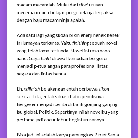
macam macamlah. Mulai dari
ribet
urusan
menemani cucu belajar, pergi belanja terpaksa
dengan baju macam ninja apalah.
Ada satu lagi yang sudah bikin enerji nenek nenek
ini lumayan terkuras. Yaitu
finishing
sebuah novel
yang telah lama tertunda. Novel ini rasa nano
nano. Gaya
tenlit
di awal kemudian bergeser
menjadi petualangan para profesional lintas
negara dan lintas benua.
Eh,
ndilalah
belakangan entah perbawa
sikon
sekitar kita, entah situasi batin penulisnya.
Bergeser menjadi cerita di balik gonjang ganjing
isu global. Politik. Sepertinya inilah novelku yang
pertama jadi ancur lebur begini urusannya.
Bisa jadi ini adalah karya pamungkas Pipiet Senja.